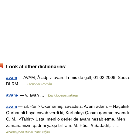
Look at other dictionaries:
avam
— AVÁM, Ă adj. v. avan. Trimis de gall, 01.02.2008. Sursa:
DLRM …
Dicționar Român
avam-
— v. avan …
Enciclopedia Italiana
avam
— sif. <ər.> Oxumamış, savadsız. Avam adam. – Naçalnik
Qurbanəli bəyə cavab verdi ki, Kərbəlayı Qasım qanmır, avamdı.
C. M.. <Tahir:> Usta, məni o qədər də avam hesab etmə. Mən
zəmanəmizin qədrini yaxşı bilirəm. M. Hüs.. // Sadədil,… …
Azərbaycan dilinin izahlı lüğəti