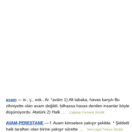
avam
— is., ç., esk., Ar. ˁavām 1) Alt tabaka, havas karşıtı Bu
zihniyette olan avam değildi, bilhassa havas denilen insanlar böyle
düşünüyordu. Atatürk 2) Halk …
Çağatay Osmanlı Sözlük
AVAM-PERESTANE
— f. Avam kimselere yakışır şekilde. * Şiddetli
halk taraftarı olan birine yakışır sûrette …
Yeni Lügat Türkçe Sözlük