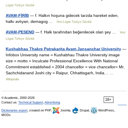
Lügat Türkçe Sözlük
AVAM-FİRİB
— f. Halkın hoşuna gidecek tarzda hareket eden,
halkı avlıyan, demagog …
Yeni Lügat Türkçe Sözlük
AVAM-PESEND
— f. Halk tarafından beğenilecek olan şey …
Yeni
Lügat Türkçe Sözlük
Kushabhau Thakre Patrakarita Avam Jansanchar University
—
Infobox University name = Kushabhau Thakre University image
size = motto = Inculcate Professional Excellence With National
Commitment established = 2004 chancellor = vice chancellor= Mr.
Sachchidanand Joshi city = Raipur, Chhattisgarh, India… …
Wikipedia
© Academic, 2000-2026
18+
Contact us:
Technical Support
,
Advertising
Dictionaries export
, created on PHP,
Joomla,
Drupal,
WordPress,
MODx.