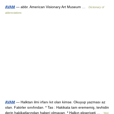
AVAM
— abbr. American Visionary Art Museum …
Dictionary of
abbreviations
AVAM
— Halktan ilmi irfanı kıt olan kimse. Okuyup yazması az
olan. Fakirler sınıfından. * Tas : Hakikata tam erememiş, tevhidin
derin hakikatlarından haberi olmayan. * Halkın ekseriyeti …
Yeni