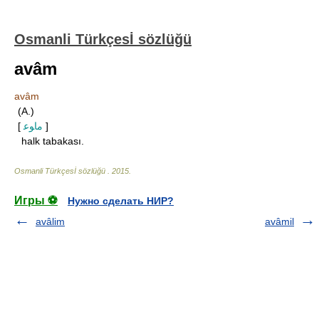
Osmanli Türkçesİ sözlüğü
avâm
avâm
(A.)
[
ماﻮﻋ
]
halk tabakası.
Osmanli Türkçesİ sözlüğü
.
2015
.
Игры ⚽
Нужно сделать НИР?
avâlim
avâmil