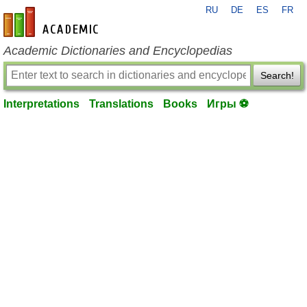
RU
DE
ES
FR
en-academic.com
Academic Dictionaries and Encyclopedias
Search!
Interpretations
Translations
Books
Игры ⚽